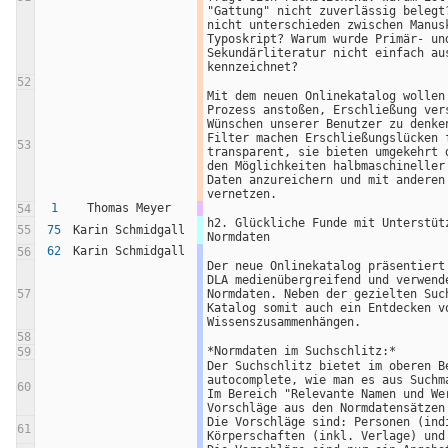
"Gattung" nicht zuverlässig belegt?
nicht unterschieden zwischen Manusk
Typoskript? Warum wurde Primär- und
Sekundärliteratur nicht einfach aus
kennzeichnet? 
52
Mit dem neuen Onlinekatalog wollen 
Prozess anstoßen, Erschließung vers
Wünschen unserer Benutzer zu denken
Filter machen Erschließungslücken f
53
transparent, sie bieten umgekehrt d
den Möglichkeiten halbmaschineller 
Daten anzureichern und mit anderen 
vernetzen.
1
Thomas Meyer
54
h2. Glückliche Funde mit Unterstütz
55
75
Karin Schmidgall
Normdaten
62
Karin Schmidgall
56
Der neue Onlinekatalog präsentiert 
DLA medienübergreifend und verwende
57
Normdaten. Neben der gezielten Such
Katalog somit auch ein Entdecken vo
Wissenszusammenhängen.
58
*Normdaten im Suchschlitz:* 
59
Der Suchschlitz bietet im oberen Be
autocomplete, wie man es aus Suchma
60
Im Bereich "Relevante Namen und Wer
Vorschläge aus den Normdatensätzen
Die Vorschläge sind: Personen (indi
61
Körperschaften (inkl. Verlage) und