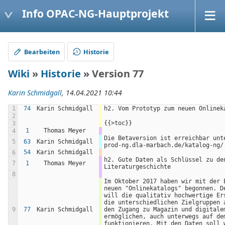
Info OPAC-NG-Hauptprojekt
Bearbeiten
Historie
Wiki
»
Historie
» Version 77
Karin Schmidgall
, 14.04.2021 10:44
1
74
Karin Schmidgall
h2. Vom Prototyp zum neuen Onlinek
2
{{>toc}}
3
1
Thomas Meyer
4
Die Betaversion ist erreichbar unt
5
63
Karin Schmidgall
prod-ng.dla-marbach.de/katalog-ng/
54
Karin Schmidgall
6
h2. Gute Daten als Schlüssel zu den
7
1
Thomas Meyer
Literaturgeschichte
8
Im Oktober 2017 haben wir mit der E
neuen "Onlinekatalogs" begonnen. De
will die qualitativ hochwertige Ers
die unterschiedlichen Zielgruppen a
9
77
Karin Schmidgall
den Zugang zu Magazin und digitalem
ermöglichen, auch unterwegs auf dem
funktionieren. Mit den Daten soll w