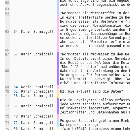
Die Vorschläge sind nur ein Angebot
62
auch ohne Auswahl abgeschickt werd
63
*Normdaten als Werbetreffer in der
64
In einer Trefferliste werden zu Beg
Normdatensätze "als Werbetreffer" a
sind die beiden Normdatensätze, die
im Ergebnismenge verlinkt wurden. D
65
64
Karin Schmidgall
ermöglichen es Zusammenhänge im Bes
entdecken, unterstützen Serendipity
aber auch als "Werbetreffer" einfac
werden, wenn sie nicht passend ers
66
67
Karin Schmidgall
*Normdaten als Wegweiser zu den Be
67
In der Detailansicht eines Normdate
die Bestände des DLA über die Relat
"Über" "An" "Unter" medienübergreif
68
dabei steht die Verlinkung zu den B
Vordergrund. Zur Person selbst wird
Kurzinformation angezeigt, über "we
erhält man biografische Informatio
64
Karin Schmidgall
69
61
Karin Schmidgall
h2. Wie aktuell sind die Daten?
70
58
Karin Schmidgall
71
Die im Lokalsysten Kallías erfasste
jede Nacht technisch aufbereitet un
72
51
Karin Schmidgall
Onlinekatalog importiert, ergänzt u
Zeitschriften und Datenbanken aus 
48
Karin Schmidgall
73
Folgende Schaubild gibt einen Einbl
74
71
Karin Schmidgall
Datenprozessierung:
56
Karin Schmidgall
!{width:70%}Datenprozessierung_Loh
75