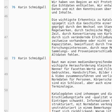
Wir haben von Beginn an mit Prototy
die Echtdaten enthielten. Wir entwi
45
76
Karin Schmidgall
Daten und mit den Kenntnissen über 
und Inhalte.
46
Die wichtigste Erkenntnis zu Katalo
spiegelt sich die Geschichte einer 
geprägt durch den Wechsel von Stand
Regelwerken, durch technische Mögli
Zeit, durch Konvertierung von Karte
47
durch sich verändernde Erschließung
zeitweise vorhandene oder nicht vor
Kapazitäten, beeinflusst durch Tren
Forschungsinteressen, durch neue Me
Sammlungs- und Provenienzerschließu
Altdaten fehlen. 
73
Karin Schmidgall
48
Baut man einen medienübergreifenden
wichigste Herausforderung kleinste 
Nenner für Facetten-Werte und Filte
Gedrucktes, Handschriften, Bilder &
49
& Video zusammenzuführen und verlin
Normdaten für Personen, Körperschaf
sind ein Schlüssel, aber auch eine 
Terminologie.
50
Katalogdaten sind inhomogen und die
Erschließungstiefe und -qualität vo
Einträgen schwankt. Informationen k
strukturiert, mit Normdaten verknüp
unstrukturiert in einem Bemerkungsf
51
fragt sich rückblickend: Warum ist 