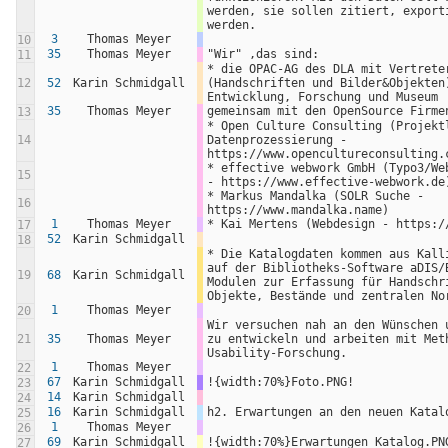
werden, sie sollen zitiert, exporti
werden. 
3
Thomas Meyer
10
35
Thomas Meyer
"Wir" ,das sind:
11
* die OPAC-AG des DLA mit Vertreter
12
52
Karin Schmidgall
(Handschriften und Bilder&Objekten)
Entwicklung, Forschung und Museum
35
Thomas Meyer
gemeinsam mit den OpenSource Firme
13
* Open Culture Consulting (Projektl
14
Datenprozessierung - 
https://www.opencultureconsulting.
* effective webwork GmbH (Typo3/Web
15
- https://www.effective-webwork.de
* Markus Mandalka (SOLR Suche - 
16
https://www.mandalka.name)
1
Thomas Meyer
* Kai Mertens (Webdesign - https:/
17
52
Karin Schmidgall
18
* Die Katalogdaten kommen aus Kallí
auf der Bibliotheks-Software aDIS/B
19
68
Karin Schmidgall
Modulen zur Erfassung für Handschri
Objekte, Bestände und zentralen No
1
Thomas Meyer
20
Wir versuchen nah an den Wünschen u
21
35
Thomas Meyer
zu entwickeln und arbeiten mit Meth
Usability-Forschung.
1
Thomas Meyer
22
67
Karin Schmidgall
!{width:70%}Foto.PNG!
23
14
Karin Schmidgall
24
16
Karin Schmidgall
h2. Erwartungen an den neuen Katal
25
1
Thomas Meyer
26
69
Karin Schmidgall
!{width:70%}Erwartungen_Katalog.PN
27