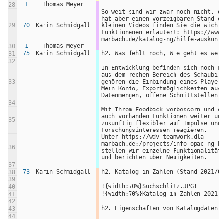
1
Thomas Meyer
28
So weit sind wir zwar noch nicht, d
hat aber einen vorzeigbaren Stand e
29
70
Karin Schmidgall
kleinen Videos finden Sie die wicht
Funktionenen erläutert: https://ww
marbach.de/katalog-ng/hilfe-auskun
1
Thomas Meyer
30
75
Karin Schmidgall
h2. Was fehlt noch, Wie geht es we
31
32
In Entwicklung befinden sich noch F
aus dem rechen Bereich des Schaubil
33
gehören die Einbindung eines Player
Mein Konto, Exportmöglichkeiten auc
Datenmengen, offene Schnittstellen
34
Mit Ihrem Feedback verbessern und e
auch vorhanden Funktionen weiter un
35
zukünftig flexibler auf Impulse und
Forschungsinteressen reagieren.
Unter https://wdv-teamwork.dla-
marbach.de:/projects/info-opac-ng-h
36
stellen wir einzelne Funktionalität
und berichten über Neuigkeiten.
37
73
Karin Schmidgall
h2. Katalog in Zahlen (Stand 2021/
38
39
!{width:70%}Suchschlitz.JPG!
40
!{width:70%}Katalog_in_Zahlen_2021
41
42
h2. Eigenschaften von Katalogdaten
43
44