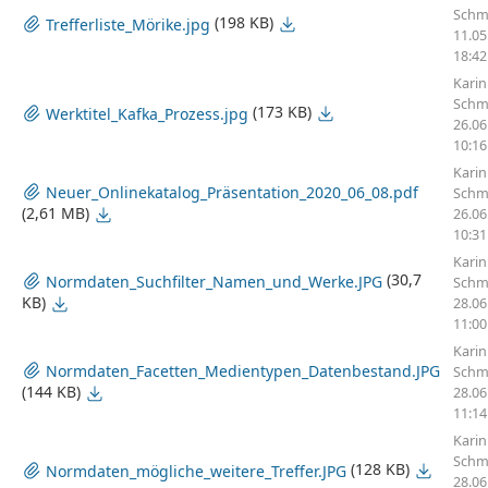
Schmi
(198 KB)
Trefferliste_Mörike.jpg
11.05
18:42
Karin
Schmi
(173 KB)
Werktitel_Kafka_Prozess.jpg
26.06
10:16
Karin
Neuer_Onlinekatalog_Präsentation_2020_06_08.pdf
Schmi
(2,61 MB)
26.06
10:31
Karin
(30,7
Normdaten_Suchfilter_Namen_und_Werke.JPG
Schmi
KB)
28.06
11:00
Karin
Normdaten_Facetten_Medientypen_Datenbestand.JPG
Schmi
(144 KB)
28.06
11:14
Karin
Schmi
(128 KB)
Normdaten_mögliche_weitere_Treffer.JPG
28.06