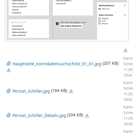
Karin
(207 KB)
Hauptseite_normdatensuchschlitz_01_01.jpg
Schmi
11.05
18:41
Karin
Schmi
(184 KB)
Person_Schiller.jpg
11.05
18:41
Karin
Schmi
(204 KB)
Person_Schiller_Details.jpg
11.05
18:42
Karin