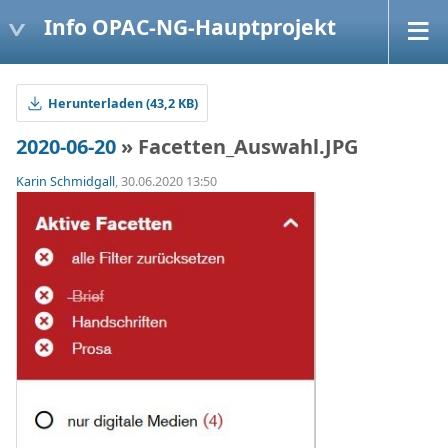
Info OPAC-NG-Hauptprojekt
Herunterladen (43,2 KB)
2020-06-20
» Facetten_Auswahl.JPG
Karin Schmidgall
, 30.06.2020 13:50