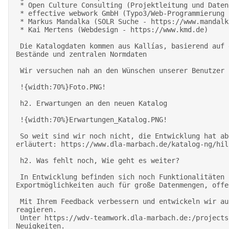
 * Open Culture Consulting (Projektleitung und Datenprozessierung - https://www.opencultureconsulting.com) 

 * effective webwork GmbH (Typo3/Web-Programmierung - https://www.effective-webwork.de) 

 * Markus Mandalka (SOLR Suche - https://www.mandalka.name) 

 * Kai Mertens (Webdesign - https://www.kmd.de) 

 Die Katalogdaten kommen aus Kallías, basierend auf der Bibliotheks-Software aDIS/BMS (aStec) mit Modulen zur Erfassung für Handschriften, Bilder & Objekte, 
Bestände und zentralen Normdaten  

 Wir versuchen nah an den Wünschen unserer Benutzer zu entwickeln und arbeiten mit Methoden aus der Usability-Forschung. 

 !{width:70%}Foto.PNG! 

 h2. Erwartungen an den neuen Katalog 

 !{width:70%}Erwartungen_Katalog.PNG! 

 So weit sind wir noch nicht, die Entwicklung hat aber einen vorzeigbaren Stand erreicht. In drei kleinen Videos finden Sie die wichtigsten Funktionen 
erläutert: https://www.dla-marbach.de/katalog-ng/hil
 h2. Was fehlt noch, Wie geht es weiter? 

 In Entwicklung befinden sich noch Funktionalitäten aus dem rechen Bereich des Schaubilds, hierzu gehören die Einbindung eines Player und Viewer, Mein Konto, 
Exportmöglichkeiten auch für große Datenmengen, offe
 Mit Ihrem Feedback verbessern und entwickeln wir auch vorhande Funktionen weiter und möchten zukünftig flexibler auf Impulse und Forschungsinteressen 
reagieren. 

 Unter https://wdv-teamwork.dla-marbach.de:/projects/info-opac-ng-hauptprojekt/news stellen wir einzelne Funktionalitäten des OPACs vor und berichten über 
Neuigkeiten. 
