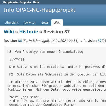
Hauptseite
Projekte
Hilfe
Info OPAC-NG-Hauptprojekt
Übersicht
Aktivität
News
Wiki
Wiki
»
Historie
» Revision 87
Revision
86
(Karin Schmidgall, 14.04.2021 20:31)
→ Revision
87
/9
h2. Vom Prototyp zum neuen Onlinekatalog  

 {{>toc}} 

 Die Betaversion ist erreichbar unter https://www.dla-marbach.de/katalog-ng/ 

 h2. Gute Daten als Schlüssel zu den Quellen der Literaturgeschichte 

 Im Oktober 2017 haben wir mit der Entwicklung eines neuen "Onlinekatalogs" begonnen. Der neue Katalog will die qualitativ hochwertige Erschließung für die 
unterschiedlichen Zielgruppen anbieten, er soll den 
funktionieren. Mit den Daten soll weitergearbeitet w
 "Wir" ,das sind: 

 * die OPAC-AG des DLA mit Vertretern aus Archiv (Handschriften und Bilder&Objekten), Bibliothek, Entwicklung, Forschung und Museum 

 gemeinsam mit den OpenSource Firmen  
