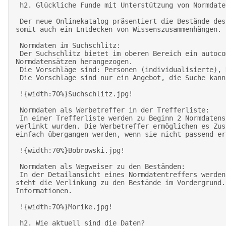
 h2. Glückliche Funde mit Unterstützung von Normdaten 

 Der neue Onlinekatalog präsentiert die Bestände des DLA medienübergreifend und verwendet dafür Normdaten. Neben der gezielten Suche ermöglicht der Katalog 
somit auch ein Entdecken von Wissenszusammenhängen. 

 Normdaten im Suchschlitz:  

 Der Suchschlitz bietet im oberen Bereich ein autocomplete, wie man es aus Suchmaschinen kennt. Im Bereich "Relevante Namen und Werke" werden Vorschläge aus den 
Normdatensätzen herangezogen. 

 Die Vorschläge sind: Personen (individualisierte), Körperschaften (inkl. Verlage) und Werke 

 Die Vorschläge sind nur ein Angebot, die Suche kann auch ohne Auswahl abgeschickt werden. 

 !{width:70%}Suchschlitz.jpg! 

 Normdaten als Werbetreffer in der Trefferliste: 

 In einer Trefferliste werden zu Beginn 2 Normdatensätze "als Werbetreffer" angeboten. Es sind die beiden Normdatensätze, die am häufigsten im Ergebnismenge 
verlinkt wurden. Die Werbetreffer ermöglichen es Zus
einfach übergangen werden, wenn sie nicht passend er
 !{width:70%}Bobrowski.jpg! 

 Normdaten als Wegweiser zu den Beständen: 

 In der Detailansicht eines Normdatentreffers werden die Bestände des DLA über die Relationen "Von" "Über" "An" "Unter" medienübergreifend präsentiert, dabei 
steht die Verlinkung zu den Bestände im Vordergrund.
Informationen. 

 !{width:70%}Mörike.jpg! 

 h2. Wie aktuell sind die Daten? 
